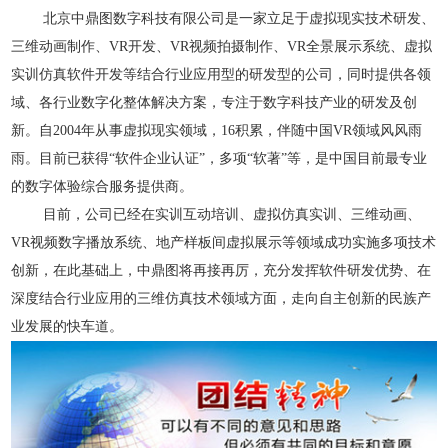
北京中鼎图数字科技有限公司
是一家立足于虚拟现实技术研发、
三维动画制作、VR开发、
VR
视频拍摄制作
、VR全景展示系统、虚拟
实训仿真软件开发等结合行业应用型的研发型的公司，同时提供各领
域、各行业数字化整体解决方案，专注于数字科技产业的研发及创
新。
自20
04
年从事虚拟现实领域
，16积累，伴随中国VR领域风风雨
雨。目前已
获得
“软件企业认证”，
多项
“软著”等，是中国目前最专业
的数字体验综合服务提供商。
目前，公司已经在实训互动培训、虚拟仿真实训、三维动画、
VR
视频数字播放系统、地产样板间虚拟展示等领域成功实施多项技术
创新，在此基础上，中鼎图将再接再厉，充分发挥软件研发优势、在
深度结合行业应用的三维仿真技术领域方面，走向自主创新的民族产
业发展的快车道。