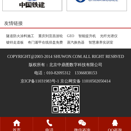
友情链接
隧道防火涂料施工
重庆到宜昌游轮
GEO
智能提升机
光纤光谱仪
镀锌走道板
奇门遁甲在线排盘免费
蒸汽换热器
智慧康养实训室
COPYRIGHT@2003-2014 SHUWON.COM.ALL RIGHT RESRVED
版权所有：北京中鼎图数字科技有限公司
电话：010-82095312 13366838153
京ICP备11031983号-1 京公网安备 11010502050414
首页
电话
微信咨询
QQ咨询