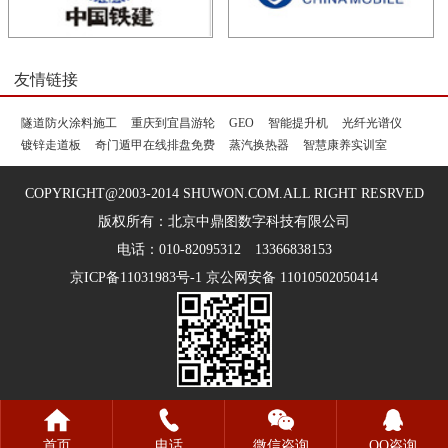
友情链接
隧道防火涂料施工
重庆到宜昌游轮
GEO
智能提升机
光纤光谱仪
镀锌走道板
奇门遁甲在线排盘免费
蒸汽换热器
智慧康养实训室
COPYRIGHT@2003-2014 SHUWON.COM.ALL RIGHT RESRVED
版权所有：北京中鼎图数字科技有限公司
电话：010-82095312 13366838153
京ICP备11031983号-1 京公网安备 11010502050414
首页
电话
微信咨询
QQ咨询