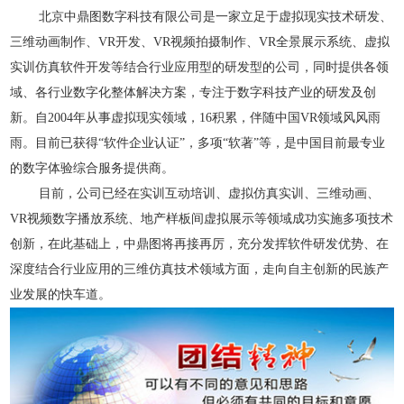
北京中鼎图数字科技有限公司
是一家立足于虚拟现实技术研发、
三维动画制作、VR开发、
VR
视频拍摄制作
、VR全景展示系统、虚拟
实训仿真软件开发等结合行业应用型的研发型的公司，同时提供各领
域、各行业数字化整体解决方案，专注于数字科技产业的研发及创
新。
自20
04
年从事虚拟现实领域
，16积累，伴随中国VR领域风风雨
雨。目前已
获得
“软件企业认证”，
多项
“软著”等，是中国目前最专业
的数字体验综合服务提供商。
目前，公司已经在实训互动培训、虚拟仿真实训、三维动画、
VR
视频数字播放系统、地产样板间虚拟展示等领域成功实施多项技术
创新，在此基础上，中鼎图将再接再厉，充分发挥软件研发优势、在
深度结合行业应用的三维仿真技术领域方面，走向自主创新的民族产
业发展的快车道。