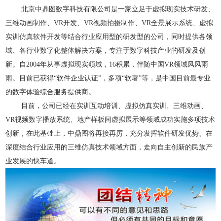
北京中鼎图数字科技有限公司
是一家立足于虚拟现实技术研发、
三维动画制作、VR开发、
VR
视频拍摄制作
、VR全景展示系统、虚拟
实训仿真软件开发等结合行业应用型的研发型的公司，同时提供各领
域、各行业数字化整体解决方案，专注于数字科技产业的研发及创
新。
自20
04
年从事虚拟现实领域
，16积累，伴随中国VR领域风风雨
雨。目前已
获得
“软件企业认证”，
多项
“软著”等，是中国目前最专业
的数字体验综合服务提供商。
目前，公司已经在实训互动培训、虚拟仿真实训、三维动画、
VR
视频数字播放系统、地产样板间虚拟展示等领域成功实施多项技术
创新，在此基础上，中鼎图将再接再厉，充分发挥软件研发优势、在
深度结合行业应用的三维仿真技术领域方面，走向自主创新的民族产
业发展的快车道。