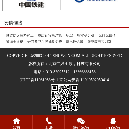
友情链接
隧道防火涂料施工
重庆到宜昌游轮
GEO
智能提升机
光纤光谱仪
镀锌走道板
奇门遁甲在线排盘免费
蒸汽换热器
智慧康养实训室
COPYRIGHT@2003-2014 SHUWON.COM.ALL RIGHT RESRVED
版权所有：北京中鼎图数字科技有限公司
电话：010-82095312 13366838153
京ICP备11031983号-1 京公网安备 11010502050414
首页
电话
微信咨询
QQ咨询