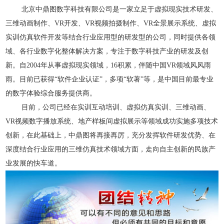
北京中鼎图数字科技有限公司
是一家立足于虚拟现实技术研发、
三维动画制作、VR开发、
VR
视频拍摄制作
、VR全景展示系统、虚拟
实训仿真软件开发等结合行业应用型的研发型的公司，同时提供各领
域、各行业数字化整体解决方案，专注于数字科技产业的研发及创
新。
自20
04
年从事虚拟现实领域
，16积累，伴随中国VR领域风风雨
雨。目前已
获得
“软件企业认证”，
多项
“软著”等，是中国目前最专业
的数字体验综合服务提供商。
目前，公司已经在实训互动培训、虚拟仿真实训、三维动画、
VR
视频数字播放系统、地产样板间虚拟展示等领域成功实施多项技术
创新，在此基础上，中鼎图将再接再厉，充分发挥软件研发优势、在
深度结合行业应用的三维仿真技术领域方面，走向自主创新的民族产
业发展的快车道。