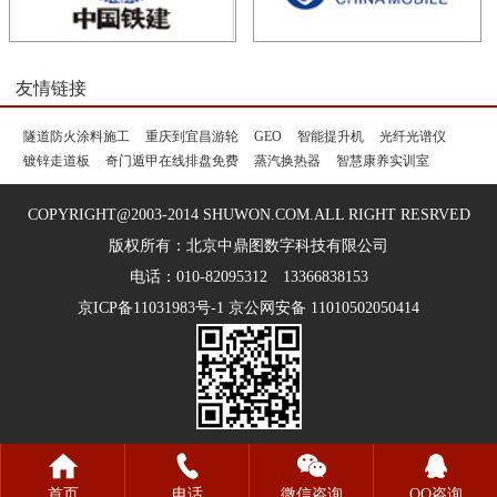
友情链接
隧道防火涂料施工
重庆到宜昌游轮
GEO
智能提升机
光纤光谱仪
镀锌走道板
奇门遁甲在线排盘免费
蒸汽换热器
智慧康养实训室
COPYRIGHT@2003-2014 SHUWON.COM.ALL RIGHT RESRVED
版权所有：北京中鼎图数字科技有限公司
电话：010-82095312 13366838153
京ICP备11031983号-1 京公网安备 11010502050414
首页
电话
微信咨询
QQ咨询