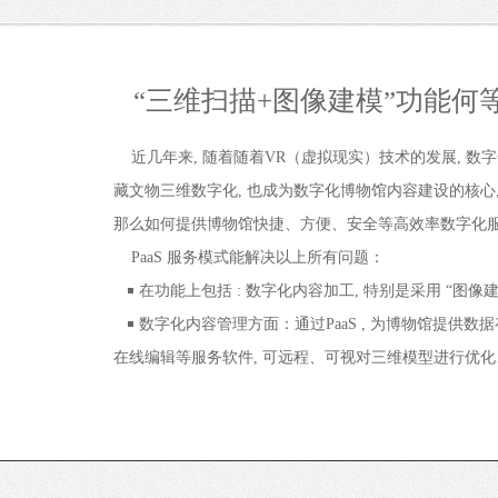
“三维扫描+图像建模”功能何
近
几年来
,
随着随着
VR
（虚拟现实）技术的发展
,
数字
藏文物三维数字化
,
也成为数字化博物馆内容建设的核心
那么如何提供博物馆快捷
、
方便、安全等高效率数字化
PaaS
服务模式
能解决以上所有问题：
￭
在功能上包括
:
数字化内容加工
,
特别是采用
“
图像
￭
数字化内容管理
方面：
通过
PaaS ,
为博物馆提供数据
在线编辑等服务软件
,
可远程、可视对三维模型进行优化、
￭
数字化内容的应用
：
通过
“
云
”
端传输
,
为博物馆提供
三维模型播放器
,
博物馆可实现
“
即需即用
”
同时提供
AI
序；