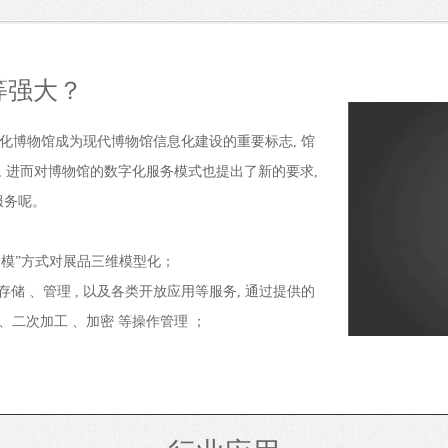
等强大？
化博物馆成为现代博物馆信息化建设的重要标志
,
馆
,
进而对博物馆的数字化服务模式也提出了新的要求
,
服务
呢。
建模
”
方式对展品三维模型化；
存储 、管理
,
以及各类开放应用等服务
,
通过提供的
二次加工 、加密 等操作管理 ；
三维模型的在线播放、展示等应用服务，
“
云
”
端自建
P
接口
，
博物馆可自定义开发自己所需的任何应用程